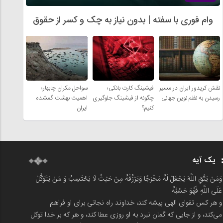
وام فوری با سفته | بدون نیاز به چک و کسر از حقوق
نقش کریدور ایران در مسیر
فیشینگ کارت بانکی؛
سواحل مکران چابهار؛
رسیدن به نظم نوین جهانی
چگونه از فیشینگ جلوگیری
اهمیت بهشت گمشده
کنیم؟
ایران
یک آیه
وَمَنْ يَتَّقِ اللَّهَ يَجْعَلْ لَهُ مَخْرَجًا وَيَرْزُقْهُ مِنْ حَيْثُ لَا يَحْتَسِبُ وَ مَنْ يَتَوَكَّلْ
عَلَى اللَّهِ فَهُوَ حَسْبُهُ
و هر کس تقوای الهی پیشه کند، خداوند راه نجاتی برای او فراهم
می‌کند، و از جایی که گمان نبرد به او روزی عطا کند، و هر که بر خدا توکل