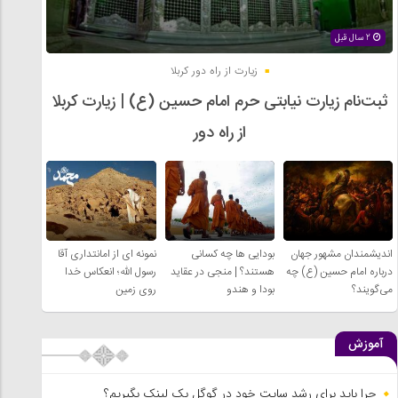
2 سال قبل
زیارت از راه دور کربلا
ثبت‌نام زیارت نیابتی حرم امام حسین (ع) | زیارت کربلا
از راه دور
اندیشمندان مشهور جهان
بودایی ها چه کسانی
نمونه ای از امانتداری آقا
درباره امام حسین (ع) چه
هستند؟ | منجی در عقاید
رسول الله؛ انعکاس خدا
می‌گویند؟
بودا و هندو
روی زمین
آموزش
چرا باید برای رشد سایت خود در گوگل بک لینک بگیریم؟