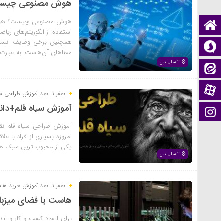
هوش مصنوعی چیست؟ 
صفحه نخست
استفاده از الگوریتم‌های ری
همچنین برخی وظایف انسا
سروش
معناهای آن‌هاست. به عبارت 
3 سال قبل
ایتا
آپارات
صفر تا صد آموزش طراحی سی
آموزش سیاه قلم+دانل
اینستاگرام
آموزش طراحی سیاه قلم نقا
امروزه بسیاری از افراد با عل
یکی از محبوب ترین سبک های
3 سال قبل
صفر تا صد آموزش خرید هاس
هاست یا فضای میزب
برای ایجاد کسب و کار و ای