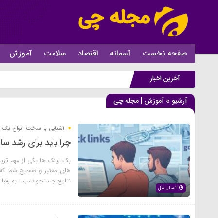
صفحه نخست
آسمانه
اقتصاد
سلامت
آموزش
آخرین اخبار
آرشیو » آموزش | مجله چی
آشنایی با ساخت انواع بک 
چرا باید برای رشد س
بک لینک ها یکی از مهم تری
های معتبر و صحیح شما که ا
نتایج جستجو نسبت به رقبا با
2 سال قبل