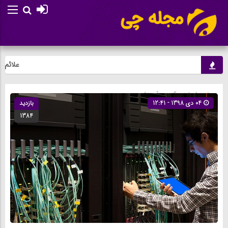
علائم هشدا
صفحه اصلی
» گروه »
آموزش
04 دی 1398 - 12:41
بازدید
1384