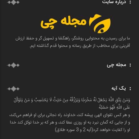
درباره سایت
ما برای رسیدن به محتوایی روشنگر، راهگشا و تسهیل گر و حفظ ارزش
آفرینی برای مخاطب از طریق رسانه و محتوا قدم گذاشته ایم.
مجله چی
یک آیه
وَمَنْ يَتَّقِ اللَّهَ يَجْعَلْ لَهُ مَخْرَجًا وَيَرْزُقْهُ مِنْ حَيْثُ لَا يَحْتَسِبُ وَ مَنْ يَتَوَكَّلْ
عَلَى اللَّهِ فَهُوَ حَسْبُهُ
و هر کس تقوای الهی پیشه کند، خداوند راه نجاتی برای او فراهم می‌کند،
و از جایی که گمان نبرد به او روزی عطا کند، و هر که بر خدا توکل کند خدا
او را کفایت خواهد کرد(آیه 2 و 3 سوره طلاق)